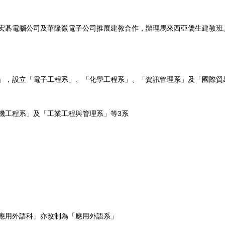
與宏碁電腦公司及華隆微電子公司推展建教合作，辦理馬來西亞僑生建教班
院」，設立「電子工程系」、「化學工程系」、「資訊管理系」及「國際貿
機工程系」及「工業工程與管理系」等3
系
「應用外語科」亦改制為「應用外語系」