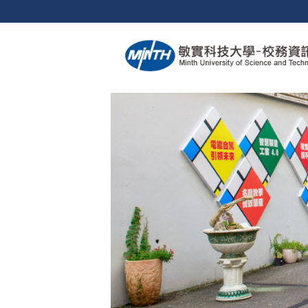
跳
到
主
要
內
容
區