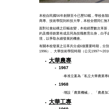
本校自民國56
年創辦至今已歷53
載，學校各階
商專、技術學院到科技大學，本校全體同仁無
面對社會結構之巨幅改變，本校經歷數次革新
約及獲得創業有成且同為技職教育出身，白手
境，以爭取永續發展的機會。
有關本校發展之沿革共分成6
個重要時期，分別
1996）、大華技術學院時期（公元1997〜20
大華農專
1967
·奉准立案為「私立大華農業
1968
·增設「農業機械」、「農產
大華工專
1969