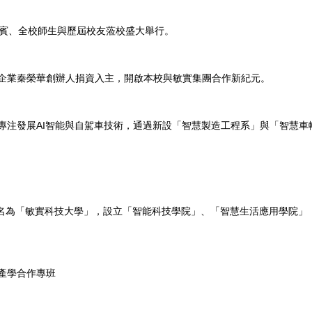
賓、全校師生與歷屆校友蒞校盛大舉行。
實企業秦榮華創辦人捐資入主，開啟本校與敏實集團合作新紀元。
專注發展AI智能與自駕車技術，通過新設「智慧製造工程系」與「智慧
更名為「敏實科技大學」，設立「智能科技學院」、「智慧生活應用學院」
產學合作專班