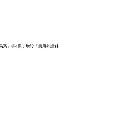
。
易系」等4
系；增設「應用外語科」