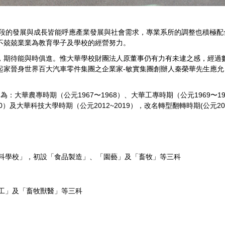
段的發展與成長皆能呼應產業發展與社會需求，專業系所的調整也積極配
不兢兢業業為教育學子及學校的經營努力。
，期待能與時俱進。惟大華學校財團法人原董事仍有力有未逮之感，經過
起家晉身世界百大汽車零件集團之企業家-
敏實集團創辦人秦榮華先生應允
為：大華農專時期（公元1967
〜1968
）、大華工專時期（公元1969〜1
10）及大華科技大學時期（公元2012~2019），改名轉型翻轉時期(公元
專科學校」，初設「食品製造」、「園藝」及「畜牧」等三科
加工」及「畜牧獸醫」等三科