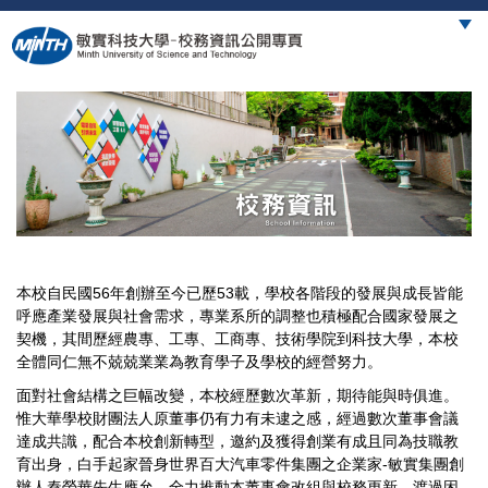
跳
到
主
要
內
容
區
本校自民國56
年創辦至今已歷53
載，學校各階段的發展與成長皆能
呼應產業發展與社會需求，專業系所的調整也積極配合國家發展之
契機，其間歷經農專、工專、工商專、技術學院到科技大學，本校
全體同仁無不兢兢業業為教育學子及學校的經營努力。
面對社會結構之巨幅改變，本校經歷數次革新，期待能與時俱進。
惟大華學校財團法人原董事仍有力有未逮之感，經過數次董事會議
達成共識，配合本校創新轉型，邀約及獲得創業有成且同為技職教
育出身，白手起家晉身世界百大汽車零件集團之企業家-
敏實集團創
辦人秦榮華先生應允，全力推動本董事會改組與校務更新，渡過困